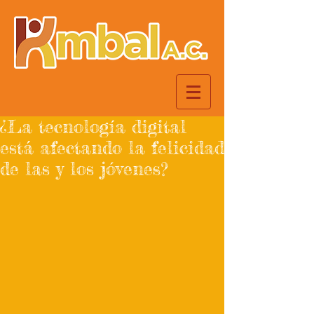
¿La tecnología digital
está afectando la felicidad
de las y los jóvenes?