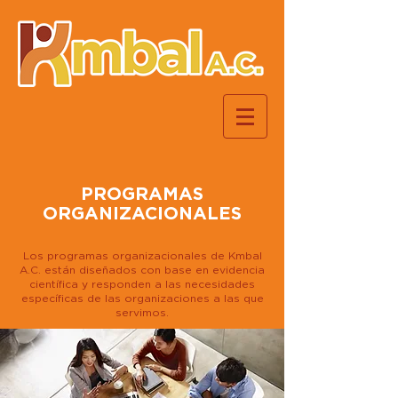
PROGRAMAS
ORGANIZACIONALES
Los programas organizacionales de Kmbal
A.C. están diseñados con base en evidencia
científica y responden a las necesidades
específicas de las organizaciones a las que
servimos.